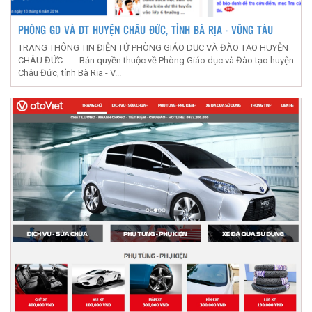
PHÒNG GD VÀ DT HUYỆN CHÂU ĐỨC, TỈNH BÀ RỊA - VŨNG TÀU
TRANG THÔNG TIN ĐIỆN TỬ PHÒNG GIÁO DỤC VÀ ĐÀO TẠO HUYỆN
CHÂU ĐỨC:.. ...:Bản quyền thuộc về Phòng Giáo dục và Đào tạo huyện
Châu Đức, tỉnh Bà Rịa - V...