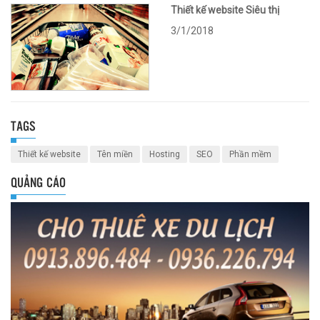
Thiết kế website Siêu thị
3/1/2018
TAGS
Thiết kế website
Tên miền
Hosting
SEO
Phần mềm
QUẢNG CÁO