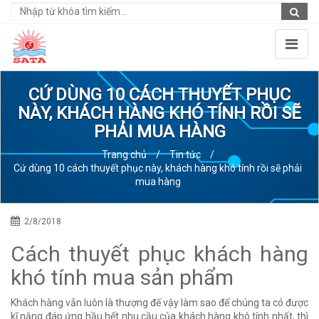
CỨ DÙNG 10 CÁCH THUYẾT PHỤC
NÀY, KHÁCH HÀNG KHÓ TÍNH RỒI SẼ
PHẢI MUA HÀNG
Trang chủ
/
Tin tức
/
Cứ dùng 10 cách thuyết phục này, khách hàng khó tính rồi sẽ phải
mua hàng
2/8/2018
Cách thuyết phục khách hàng
khó tính mua sản phẩm
Khách hàng vẫn luôn là thượng đế vậy làm sao để chúng ta có được
kĩ năng đáp ứng hầu hết nhu cầu của khách hàng khó tính nhất, thì