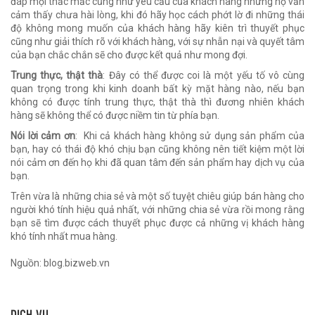
đáp mọi thắc mắc cũng như yêu cầu của khách hàng nhưng họ vẫn
cảm thấy chưa hài lòng, khi đó hãy học cách phớt lờ đi những thái
độ không mong muốn của khách hàng hãy kiên trì thuyết phục
cũng như giải thích rõ với khách hàng, với sự nhẫn nại và quyết tâm
của bạn chắc chắn sẽ cho được kết quả như mong đợi.
Trung thực, thật thà
: Đây có thể được coi là một yếu tố vô cùng
quan trọng trong khi kinh doanh bất kỳ mặt hàng nào, nếu bạn
không có được tính trung thực, thật thà thì đương nhiên khách
hàng sẽ không thể có được niềm tin từ phía bạn.
Nói lời cảm ơn
: Khi cả khách hàng không sử dụng sản phẩm của
bạn, hay có thái độ khó chịu bạn cũng không nên tiết kiệm một lời
nói cảm ơn đến họ khi đã quan tâm đến sản phẩm hay dịch vụ của
bạn.
Trên vừa là những chia sẻ và một số tuyệt chiêu giúp bán hàng cho
người khó tính hiệu quả nhất, với những chia sẻ vừa rồi mong rằng
bạn sẽ tìm được cách thuyết phục được cả những vị khách hàng
khó tính nhất mua hàng.
Nguồn: blog.bizweb.vn
DỊCH VỤ