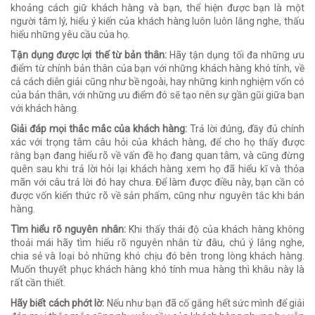
khoảng cách giữ khách hàng và bạn, thể hiện được bạn là một
người tâm lý, hiểu ý kiến của khách hàng luôn luôn lắng nghe, thấu
hiểu những yêu cầu của họ.
Tận dụng được lợi thế từ bản thân:
Hãy tận dụng tối đa những ưu
điểm từ chính bản thân của bạn với những khách hàng khó tính, về
cả cách diễn giải cũng như bề ngoài, hay những kinh nghiệm vốn có
của bản thân, với những ưu điểm đó sẽ tạo nên sự gần gũi giữa bạn
với khách hàng.
Giải đáp mọi thắc mắc của khách hàng:
Trả lời đúng, đầy đủ chính
xác với trọng tâm câu hỏi của khách hàng, để cho họ thấy được
rằng bạn đang hiểu rõ về vấn đề họ đang quan tâm, và cũng đừng
quên sau khi trả lời hỏi lại khách hàng xem họ đã hiểu kĩ và thỏa
mãn với câu trả lời đó hay chưa. Để làm được điều này, bạn cần có
được vốn kiến thức rõ về sản phẩm, cũng như nguyên tắc khi bán
hàng.
Tìm hiểu rõ nguyên nhân:
Khi thấy thái độ của khách hàng không
thoải mái hãy tìm hiểu rõ nguyên nhân từ đâu, chú ý lắng nghe,
chia sẻ và loại bỏ những khó chịu đó bên trong lòng khách hàng.
Muốn thuyết phục khách hàng khó tính mua hàng thì khâu này là
rất cần thiết.
Hãy biết cách phớt lờ:
Nếu như bạn đã cố gắng hết sức mình để giải