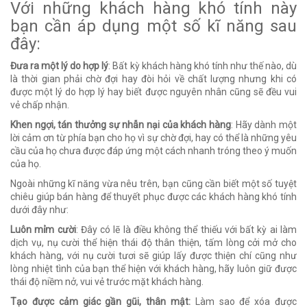
Với những khách hàng khó tính này
bạn cần áp dụng một số kĩ năng sau
đây:
Đưa ra một lý do hợp lý
: Bất kỳ khách hàng khó tính như thế nào, dù
là thời gian phải chờ đợi hay đòi hỏi về chất lượng nhưng khi có
được một lý do hợp lý hay biết được nguyên nhân cũng sẽ đều vui
vẻ chấp nhận.
Khen ngợi, tán thưởng sự nhẫn nại của khách hàng
: Hãy dành một
lời cảm ơn từ phía bạn cho họ vì sự chờ đợi, hay có thể là những yêu
cầu của họ chưa được đáp ứng một cách nhanh tróng theo ý muốn
của họ.
Ngoài những kĩ năng vừa nêu trên, bạn cũng cần biết một số tuyệt
chiêu giúp bán hàng để thuyết phục được các khách hàng khó tính
dưới đây như:
Luôn mỉm cười
: Đây có lẽ là điều không thể thiếu với bất kỳ ai làm
dịch vụ, nụ cười thể hiện thái độ thân thiện, tấm lòng cởi mở cho
khách hàng, với nụ cười tươi sẽ giúp lấy được thiện chí cũng như
lòng nhiệt tình của bạn thể hiện với khách hàng, hãy luôn giữ được
thái độ niềm nở, vui vẻ trước mặt khách hàng.
Tạo được cảm giác gần gũi, thân mật:
Làm sao để xóa được