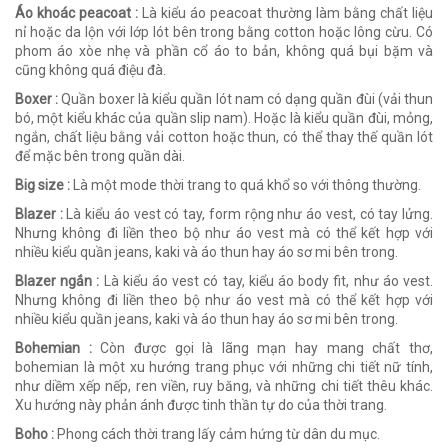
Áo khoác peacoat :
Là kiểu áo peacoat thường làm bằng chất liệu
nỉ hoặc da lộn với lớp lót bên trong bằng cotton hoặc lông cừu. Có
phom áo xòe nhẹ và phần cổ áo to bản, không quá bụi bặm và
cũng không quá điệu đà.
Boxer :
Quần boxer là kiểu quần lót nam có dạng quần đùi (vải thun
bó, một kiểu khác của quần slip nam). Hoặc là kiểu quần đùi, mỏng,
ngắn, chất liệu bằng vải cotton hoặc thun, có thể thay thế quần lót
để mặc bên trong quần dài.
Big size :
Là một mode thời trang to quá khổ so với thông thường.
Blazer :
Là kiểu áo vest có tay, form rộng như áo vest, có tay lửng.
Nhưng không đi liền theo bộ như áo vest mà có thể kết hợp với
nhiều kiểu quần jeans, kaki và áo thun hay áo sơ mi bên trong.
Blazer ngắn :
Là kiểu áo vest có tay, kiểu áo body fit, như áo vest.
Nhưng không đi liền theo bộ như áo vest mà có thể kết hợp với
nhiều kiểu quần jeans, kaki và áo thun hay áo sơ mi bên trong.
Bohemian :
Còn được gọi là lãng mạn hay mang chất thơ,
bohemian là một xu hướng trang phục với những chi tiết nữ tính,
như diềm xếp nếp, ren viền, ruy băng, và những chi tiết thêu khác.
Xu hướng này phản ánh được tinh thần tự do của thời trang.
Boho :
Phong cách thời trang lấy cảm hứng từ dân du mục.