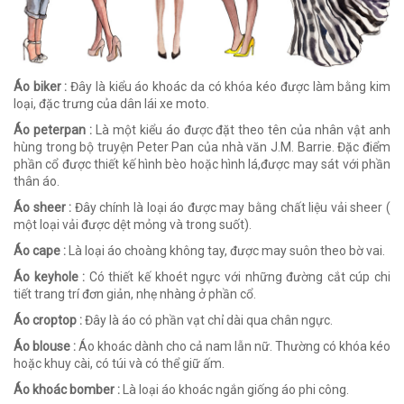
Áo biker :
Đây là kiểu áo khoác da có khóa kéo được làm bằng kim
loại, đặc trưng của dân lái xe moto.
Áo peterpan :
Là một kiểu áo được đặt theo tên của nhân vật anh
hùng trong bộ truyện Peter Pan của nhà văn J.M. Barrie. Đặc điểm
phần cổ được thiết kế hình bèo hoặc hình lá,được may sát với phần
thân áo.
Áo sheer :
Đây chính là loại áo được may bằng chất liệu vải sheer (
một loại vải được dệt mỏng và trong suốt).
Áo cape :
Là loại áo choàng không tay, được may suôn theo bờ vai.
Áo keyhole :
Có thiết kế khoét ngực với những đường cắt cúp chi
tiết trang trí đơn giản, nhẹ nhàng ở phần cổ.
Áo croptop :
Đây là áo có phần vạt chỉ dài qua chân ngực.
Áo blouse :
Áo khoác dành cho cả nam lẫn nữ. Thường có khóa kéo
hoặc khuy cài, có túi và có thể giữ ấm.
Áo khoác bomber :
Là loại áo khoác ngắn giống áo phi công.