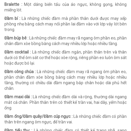
Bralette :
Một dáng biến tấu của áo ngực, không gọng, không
miếng lót.
Đầm bí :
Là những chiếc đầm mà phần thân dưới được may xếp
phồng nhẹ bằng cách may nối phần lai đầm vào với lớp váy lót bên
trong.
Đầm búp bê :
Là những chiếc đầm may rã ngang ôm phần eo, phần
chân đầm xòe bồng bằng cách may nhiều lớp hoặc nhiều tầng.
Đầm cocktail :
Là những chiếc đầm ngắn, phần thân trên và thân
dưới có thể ôm sát cơ thể hoặc xòe rộng, riêng phần eo luôn ôm sát
hoặc được bó lại.
Đầm công chúa :
Là những chiếc đầm may rã ngang ôm phần eo,
phần chân đầm xòe bồng bằng cách may nhiều lớp hoặc nhiều
tầng, thường có chiều dài đầm ngang bắp chân hoặc dài phủ hết
chân.
Đầm maxi dài :
Là những chiếc đầm dài và rộng, thường dài ngang
mắt cá chân. Phần thân trên có thiết kế trần vai, hai dây, yếm hoặc
ống.
Đầm ống/Đầm quây/Đầm cúp ngực :
Là những chiếc đầm có phần
thân trên ngang ôm ngực, để trần vai.
Đầm tiểu thư :
Là những chiếc đầm có thiết kế trang nhã, sang