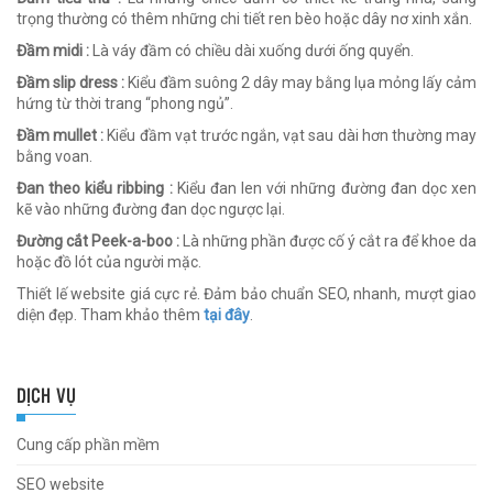
trọng thường có thêm những chi tiết ren bèo hoặc dây nơ xinh xắn.
Đầm midi :
Là váy đầm có chiều dài xuống dưới ống quyển.
Đầm slip dress :
Kiểu đầm suông 2 dây may bằng lụa mỏng lấy cảm
hứng từ thời trang “phong ngủ”.
Đầm mullet :
Kiểu đầm vạt trước ngắn, vạt sau dài hơn thường may
bằng voan.
Đan theo kiểu ribbing :
Kiểu đan len với những đường đan dọc xen
kẽ vào những đường đan dọc ngược lại.
Đường cắt Peek-a-boo :
Là những phần được cố ý cắt ra để khoe da
hoặc đồ lót của người mặc.
Thiết lế website giá cực rẻ. Đảm bảo chuẩn SEO, nhanh, mượt giao
diện đẹp. Tham khảo thêm
tại đây
.
DỊCH VỤ
Cung cấp phần mềm
SEO website